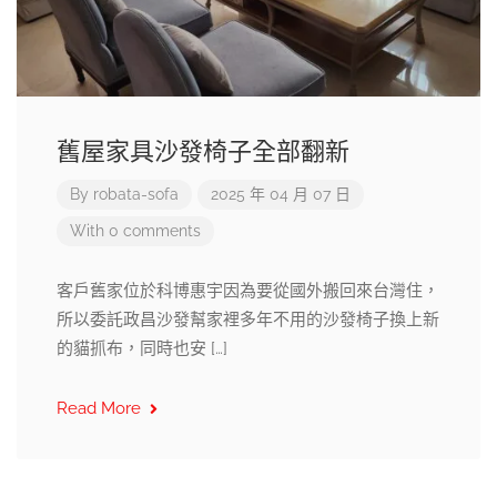
舊屋家具沙發椅子全部翻新
By
robata-sofa
2025 年 04 月 07 日
With 0 comments
客戶舊家位於科博惠宇因為要從國外搬回來台灣住，
所以委託政昌沙發幫家裡多年不用的沙發椅子換上新
的貓抓布，同時也安 […]
Read More