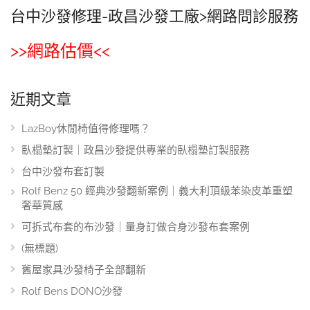
台中沙發修理-政昌沙發工廠>網路問診服務
>>網路估價<<
近期文章
LazBoy休閒椅值得修理嗎？
臥榻墊訂製｜政昌沙發提供專業的臥榻墊訂製服務
台中沙發布套訂製
Rolf Benz 50 經典沙發翻新案例｜義大利頂級苯染皮革重塑
奢華質感
可拆式布套的布沙發｜量身訂做合身沙發布套案例
(無標題)
舊屋家具沙發椅子全部翻新
Rolf Bens DONO沙發